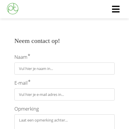
ngen
Neem contact op!
 policy
*
Naam
oneel
onele
*
E-mail
s zijn
kelijk om
bsite te
ken. Ze
Opmerking
 gebruikt
asisfuncties
der deze