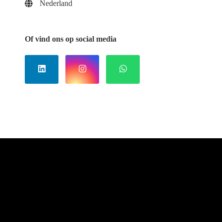
Nederland
 op de
e. Hierdoor
 website-
Of vind ons op social media
ren
nte
enties
gebaseerd
 gedrag van
ezoeker.
uren