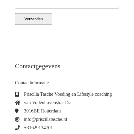
s kan de
e niet
oneren.
Verzenden
ieken
ische
s worden
kt om
em
Contactgegevens
tie te
elen over
drag van
Contactinformatie
zoeker op
Priscilla Tasche Voeding en Lifestyle coaching
site.
van Vollenhovenstraat 5a
ing
3016BE Rotterdam
ingcookies
info@priscillatasche.nl
 gebruikt
+31629134701
oekers te