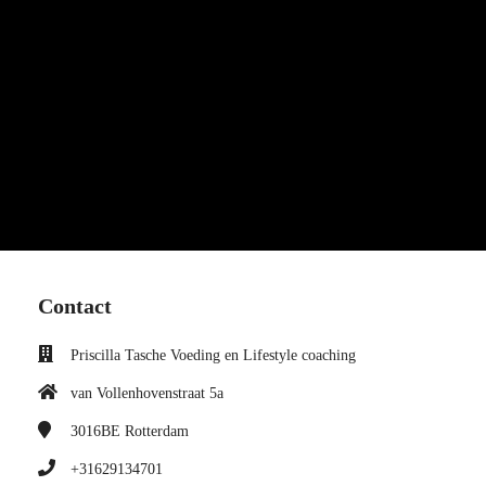
Contact
Priscilla Tasche Voeding en Lifestyle coaching
van Vollenhovenstraat 5a
3016BE
Rotterdam
+31629134701